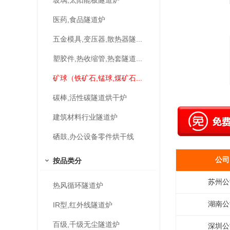
玻璃,太阳能板隧道炉
医药,食品隧道炉
五金模具,变压器,散热器隧...
塑胶件,热收缩管,热套隧道...
矿球（铁矿石,锰球,煤矿石...
碳棒,活性碳隧道烘干炉
建筑材料行业隧道炉
硒鼓,办公设备零件烘干线
公司
按品类分
苏州公
热风循环隧道炉
湖南公
IR型,红外线隧道炉
百级,千级无尘隧道炉
深圳公