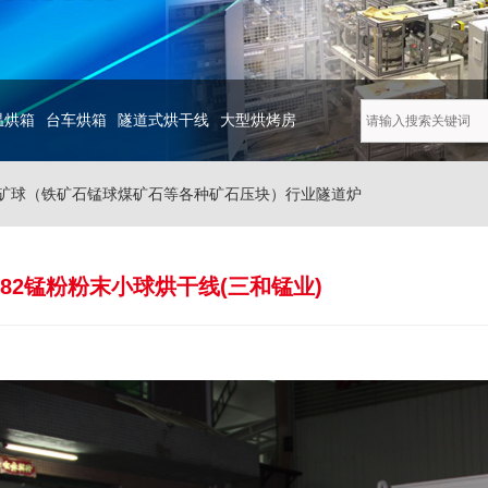
温烘箱
台车烘箱
隧道式烘干线
大型烘烤房
矿球（铁矿石锰球煤矿石等各种矿石压块）行业隧道炉
L-982锰粉粉末小球烘干线(三和锰业)