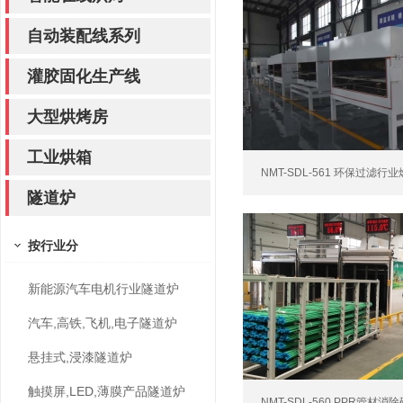
自动装配线系列
灌胶固化生产线
大型烘烤房
工业烘箱
NMT-SDL-561 环保过滤行业
隧道炉
按行业分
新能源汽车电机行业隧道炉
汽车,高铁,飞机,电子隧道炉
悬挂式,浸漆隧道炉
触摸屏,LED,薄膜产品隧道炉
NMT-SDL-560 PPR管材消