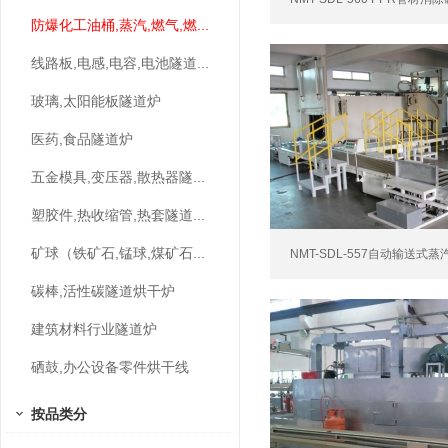
防爆化工油桶,蒸汽,燃气,燃...
线路板,电感,电容,电池隧道...
玻璃,太阳能板隧道炉
医药,食品隧道炉
五金模具,变压器,散热器隧...
塑胶件,热收缩管,热套隧道...
矿球（铁矿石,锰球,煤矿石...
NMT-SDL-557自动输送式蒸
碳棒,活性碳隧道烘干炉
建筑材料行业隧道炉
硒鼓,办公设备零件烘干线
按品类分