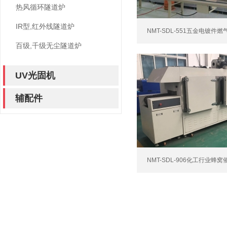
热风循环隧道炉
IR型,红外线隧道炉
NMT-SDL-551五金电镀件
百级,千级无尘隧道炉
UV光固机
辅配件
NMT-SDL-906化工行业蜂窝