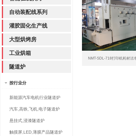
自动装配线系列
灌胶固化生产线
大型烘烤房
工业烘箱
NMT-SDL-718打印机耗材洁
隧道炉
按行业分
新能源汽车电机行业隧道炉
汽车,高铁,飞机,电子隧道炉
悬挂式,浸漆隧道炉
触摸屏,LED,薄膜产品隧道炉