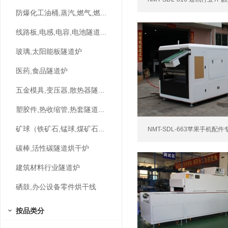
防爆化工油桶,蒸汽,燃气,燃...
线路板,电感,电容,电池隧道...
玻璃,太阳能板隧道炉
医药,食品隧道炉
五金模具,变压器,散热器隧...
塑胶件,热收缩管,热套隧道...
矿球（铁矿石,锰球,煤矿石...
NMT-SDL-663苹果手机配件
碳棒,活性碳隧道烘干炉
建筑材料行业隧道炉
硒鼓,办公设备零件烘干线
按品类分