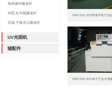
热风循环隧道炉
IR型,红外线隧道炉
NMT-SDL-655苹果手机产品
百级,千级无尘隧道炉
UV光固机
辅配件
NMT-SDL-651电子产品专