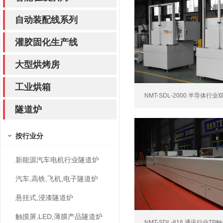
自动装配线系列
灌胶固化生产线
大型烘烤房
工业烘箱
NMT-SDL-2000 半导体行业
隧道炉
按行业分
新能源汽车电机行业隧道炉
汽车,高铁,飞机,电子隧道炉
悬挂式,浸漆隧道炉
触摸屏,LED,薄膜产品隧道炉
NMT-SDL-816 通讯行业TP