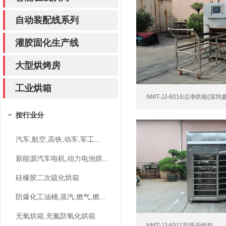
自动装配线系列
灌胶固化生产线
大型烘烤房
工业烘箱
NMT-JJ-6016洁净烘箱(深圳
按行业分
汽车,航空,高铁,动车,军工...
新能源汽车电机,动力电池烘...
硅橡胶二次硫化烘箱
防爆化工油桶,蒸汽,燃气,燃...
无氧烘箱,充氮防氧化烘箱
NMT-JJ-6011百级干燥箱