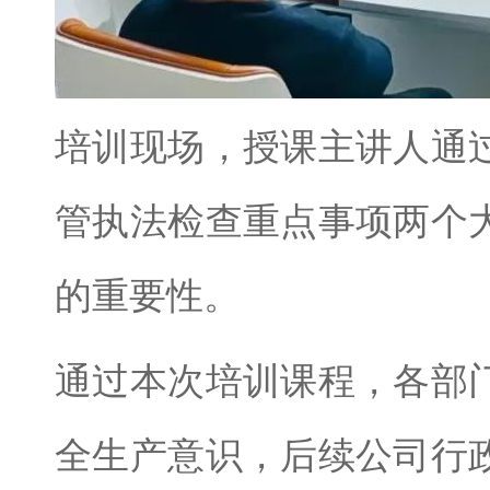
培训现场，授课主讲人通
管执法检查重点事项两个
的重要性。
通过本次培训课程，各部
全生产意识，后续公司行