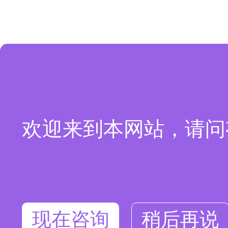
欢迎来到本网站，请问
现在咨询
稍后再说