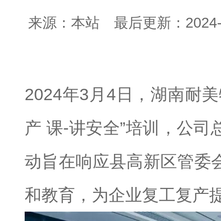
来源：本站 最后更新：2024-0
2024年3月4日，湖南
产 课-讲安全”培训，公
动旨在响应县高新区管委
和教育，为企业复工复产